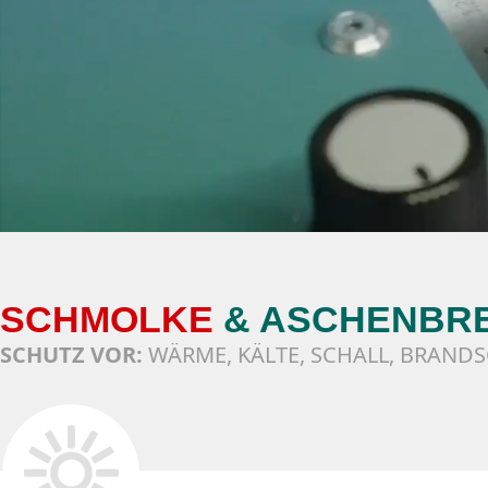
SCHMOLKE
& ASCHENBR
SCHUTZ VOR:
WÄRME, KÄLTE, SCHALL, BRAN