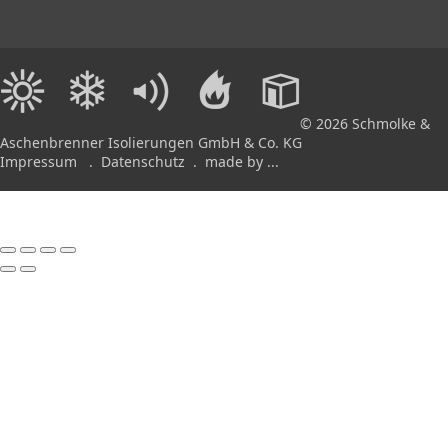
© 2026 Schmolke &
Aschenbrenner Isolierungen GmbH & Co. KG
Impressum
.
Datenschutz
.
made by ...